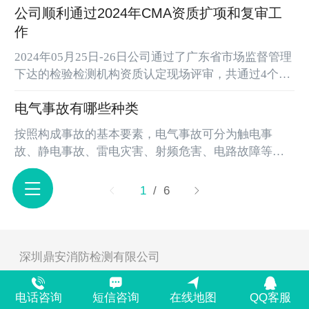
公司顺利通过2024年CMA资质扩项和复审工
作
2024年05月25日-26日公司通过了广东省市场监督管理
下达的检验检测机构资质认定现场评审，共通过4个领
域共139个参数。顺利通过电气防火检测、新能源汽车
电气事故有哪些种类
充电设施检测、涂层烘干设备检测、教室照度检测。
按照构成事故的基本要素，电气事故可分为触电事
故、静电事故、雷电灾害、射频危害、电路故障等五
类。1、触电事故是由电流的能量造成的。触电是电流
对人体的伤害。电流对人体的伤害可以分为电击和电
1
/ 6
伤。绝大部分触电伤亡事故都含有电击的成分。2、静
电事故指生产工艺过程中和工作人员操作过程中，由
于某些材料的相对运动、接触与分离等原因而积累起
来的相对静止的正电荷和负电荷。静电电压可能高达
深圳鼎安消防检测有限公司
数万乃至数十万伏，可能在...
深圳市光明新区汇业路汇业科技园综合楼二楼
电话咨询
短信咨询
在线地图
QQ客服
电话：075523696637